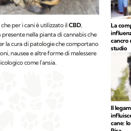
he per i cani è utilizzato il
CBD
,
La comp
influen
 presente nella pianta di cannabis che
cancro n
per la cura di patologie che comportano
studio
oni, nausea e altre forme di malessere
icologico come l'ansia.
Il lega
influisc
cane: lo
Pisa