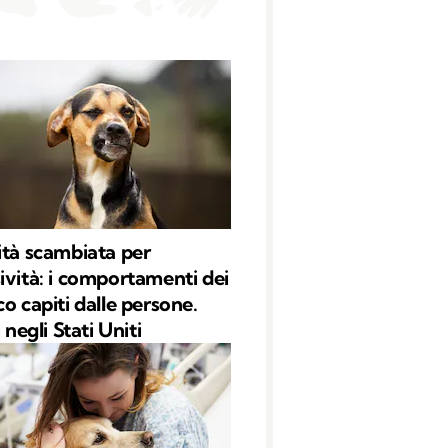
ità scambiata per
ività: i comportamenti dei
o capiti dalle persone.
i negli Stati Uniti