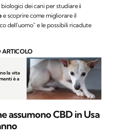
biologici dei cani per studiare
i
o
e scoprire come migliorare il
o dell'uomo" e le possibili ricadute
 ARTICOLO
no la vita
amenti è a
 che assumono CBD in Usa
anno