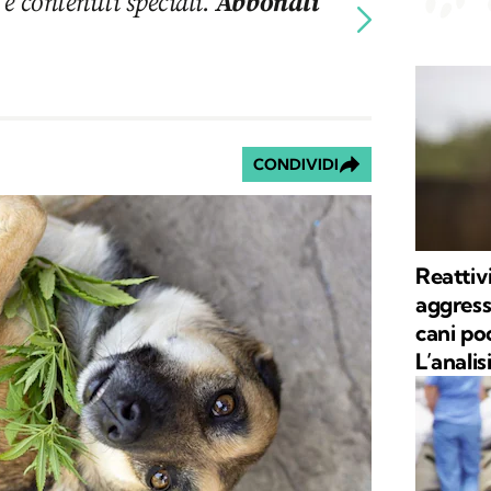
 e contenuti speciali.
Abbonati
CONDIVIDI
Reattiv
aggress
cani poc
L’analis