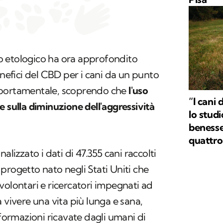
o etologico ha ora approfondito
enefici del CBD per i cani da un punto
mportamentale, scoprendo che
l'uso
“I cani 
e sulla diminuzione dell'aggressività
lo stud
benesse
quattr
alizzato i dati di 47.355 cani raccolti
 progetto nato negli Stati Uniti che
volontari e ricercatori impegnati ad
 vivere una vita più lunga e sana,
nformazioni ricavate dagli umani di