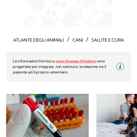
/
/
ATLANTE DEGLI ANIMALI
CANI
SALUTE E CURA
Le informazioni fornite su
www.fanpage.it/kodami
sono
progettate per integrare, non sostituire, la relazione tra il
paziente ed il proprio veterinario.