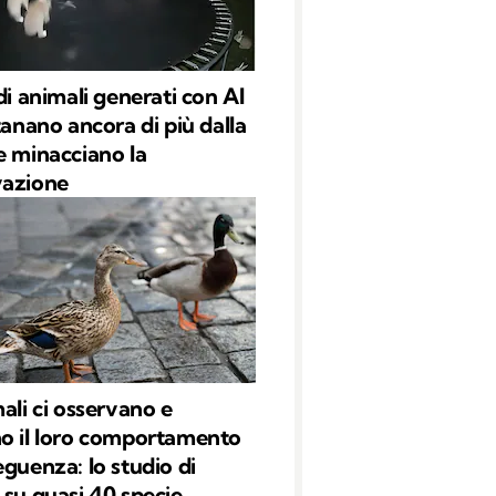
di animali generati con AI
tanano ancora di più dalla
e minacciano la
vazione
mali ci osservano e
o il loro comportamento
eguenza: lo studio di
 su quasi 40 specie