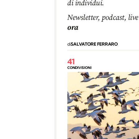
di individui.
Newsletter, podcast, live
ora
di
SALVATORE FERRARO
41
CONDIVISIONI