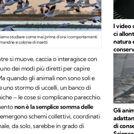
I video 
ci allon
possiamo studiare come mai prima d'ora i comportamenti
natura 
 mandrie e colonie di insetti
conser
re si muove, caccia o interagisce con
uno dei modi più diretti per capire
a quando gli animali non sono soli e
uno stormo di uccelli, un banco di
miche – le cose si complicano parecchio.
amento
non è la semplice somma delle
Gli ani
 emergono schemi collettivi, coordinati
adattan
ale, da solo, sarebbe in grado di
di cons
Science