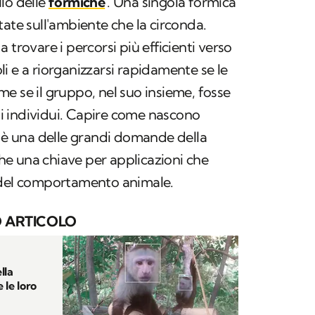
lo delle
formiche
. Una singola formica
tate sull'ambiente che la circonda.
a trovare i percorsi più efficienti verso
coli e a riorganizzarsi rapidamente se le
e se il gruppo, nel suo insieme, fosse
li individui. Capire come nascono
è una delle grandi domande della
e una chiave per applicazioni che
 del comportamento animale.
 ARTICOLO
lla
 le loro