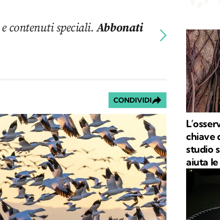
 e contenuti speciali.
Abbonati
CONDIVIDI
L’osser
chiave 
studio 
aiuta le