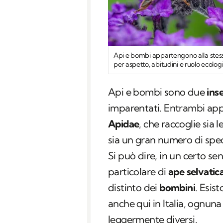
Api e bombi appartengono alla stessa
per aspetto, abitudini e ruolo ecolog
Api e bombi sono due
ins
imparentati. Entrambi app
Apidae
, che raccoglie sia 
sia un gran numero di spec
Si può dire, in un certo se
particolare di
ape selvatic
distinto dei
bombini
. Esis
anche qui in Italia, ognuna
leggermente diversi.