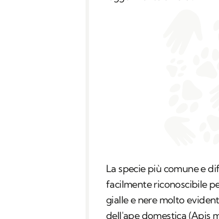
La specie più comune e di
facilmente riconoscibile p
gialle e nere molto evident
dell'ape domestica (
Apis m