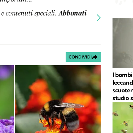
 e contenuti speciali.
Abbonati
CONDIVIDI
I bombi
leccand
scuoten
studio s