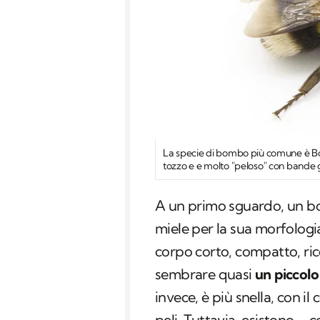
La specie di bombo più comune è
B
tozzo e e molto "peloso" con bande gi
A un primo sguardo, un bo
miele per la sua morfolog
corpo corto, compatto, ri
sembrare quasi
un piccolo
invece, è più snella, con i
peli. Tuttavia, esistono – 