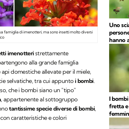
Uno sci
persone
 famiglia di imenotteri, ma sono insetti molto diversi
ico
hanno a
etti imenotteri
strettamente
artengono alla grande famiglia
le api domestiche allevate per il miele,
ie selvatiche, tra cui appunto
i bombi
.
nso, che i bombi siano un "tipo"
I bombi
a
, appartenente al sottogruppo
fretta e
tono
tantissime specie diverse di bombi
,
femmin
 con caratteristiche e colori