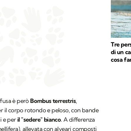
Tre per
di un c
cosa fa
ffusa è però
Bombus terrestris
,
er il corpo rotondo e peloso, con bande
i e per
il "sedere" bianco
. A differenza
ellifera
), allevata con alveari composti