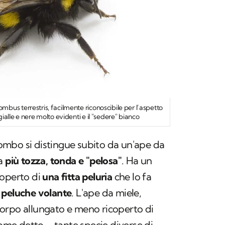
ombus terrestris
, facilmente riconoscibile per l’aspetto
alle e nere molto evidenti e il "sedere" bianco
mbo si distingue subito da un'ape da
ia
più tozza, tonda e "pelosa"
. Ha un
coperto di
una fitta peluria
che lo fa
 peluche volante
. L'ape da miele,
l corpo allungato e meno ricoperto di
come detto – tante specie diverse di