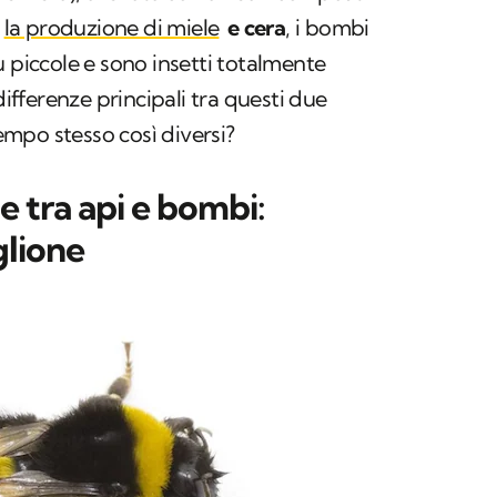
r
la produzione di miele
e cera
, i bombi
ù piccole e sono insetti totalmente
differenze principali tra questi due
tempo stesso così diversi?
e tra api e bombi:
glione