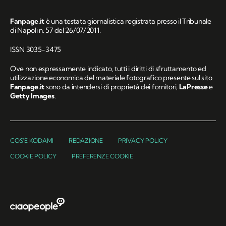
Fanpage.it
è una testata giornalistica registrata presso il Tribunale
di Napoli n. 57 del 26/07/2011.
ISSN 3035-3475
Ove non espressamente indicato, tutti i diritti di sfruttamento ed
utilizzazione economica del materiale fotografico presente sul sito
Fanpage.it
sono da intendersi di proprietà dei fornitori,
LaPresse
e
Getty Images
.
COS'È KODAMI
REDAZIONE
PRIVACY POLICY
COOKIE POLICY
PREFERENZE COOKIE