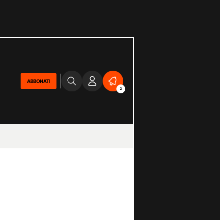
ABBONATI
2