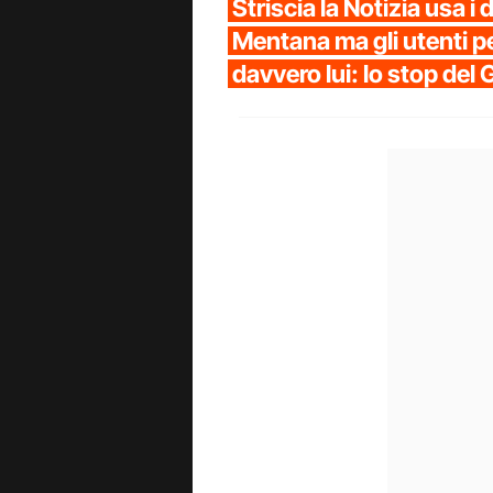
Striscia la Notizia usa i
Mentana ma gli utenti p
davvero lui: lo stop del