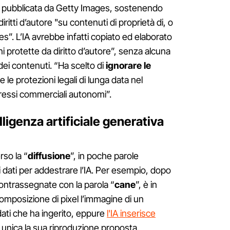
nota pubblicata da Getty Images, sostenendo
diritti d’autore "su contenuti di proprietà di, o
”. L’IA avrebbe infatti copiato ed elaborato
ni protette da diritto d’autore”, senza alcuna
dei contenuti. “Ha scelto di
ignorare le
e le protezioni legali di lunga data nel
ressi commerciali autonomi”.
ligenza artificiale generativa
rso la “
diffusione
”, in poche parole
 dati per addestrare l’IA. Per esempio, dopo
contrassegnate con la parola “
cane
”, è in
composizione di pixel l’immagine di un
 dati che ha ingerito, eppure
l'IA inserisce
unica la sua riproduzione proposta.