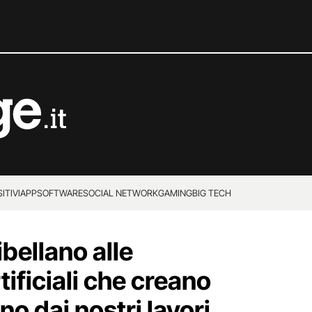
ITIVI
APP
SOFTWARE
SOCIAL NETWORK
GAMING
BIG TECH
ribellano alle
tificiali che creano
o dai nostri lavori,