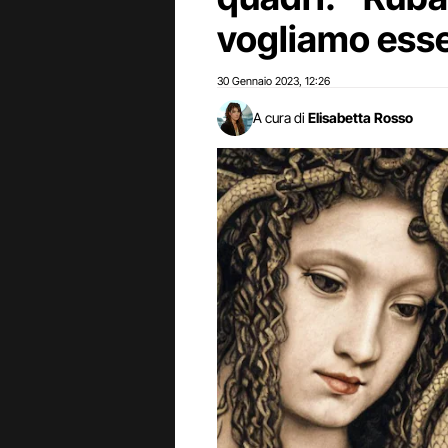
vogliamo ess
30 Gennaio 2023
12:26
,
A cura di
Elisabetta Rosso