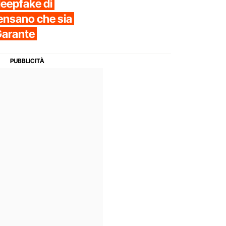
 deepfake di
ensano che sia
 Garante