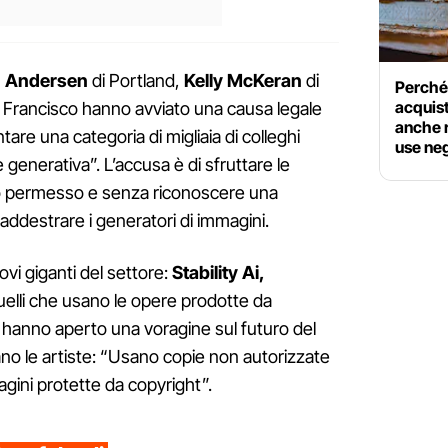
 Andersen
di Portland,
Kelly McKeran
di
Perché 
acquist
 Francisco hanno avviato una causa legale
anche ra
tare una categoria di migliaia di colleghi
use ne
ale generativa”. L’accusa è di sfruttare le
loro permesso e senza riconoscere una
ddestrare i generatori di immagini.
ovi giganti del settore:
Stability Ai,
uelli che usano le opere prodotte da
i, e hanno aperto una voragine sul futuro del
no le artiste: “Usano copie non autorizzate
mmagini protette da copyright”.