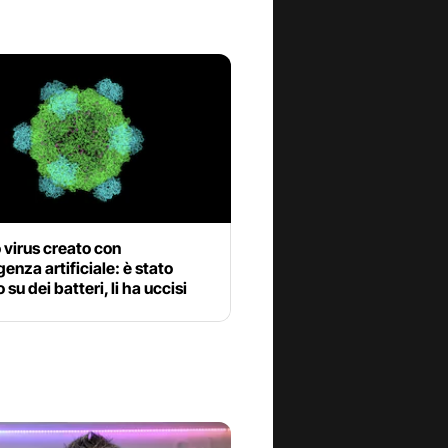
o virus creato con
igenza artificiale: è stato
 su dei batteri, li ha uccisi