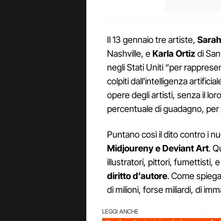
Il 13 gennaio tre artiste,
Sarah
Nashville, e
Karla Ortiz
di San
negli Stati Uniti “per rappresen
colpiti dall'intelligenza artifici
opere degli artisti, senza il 
percentuale di guadagno, per a
Puntano così il dito contro i nu
Midjoureny e Deviant Art
. Q
illustratori, pittori, fumettist
diritto d’autore
. Come spiega
di milioni, forse miliardi, di i
LEGGI ANCHE