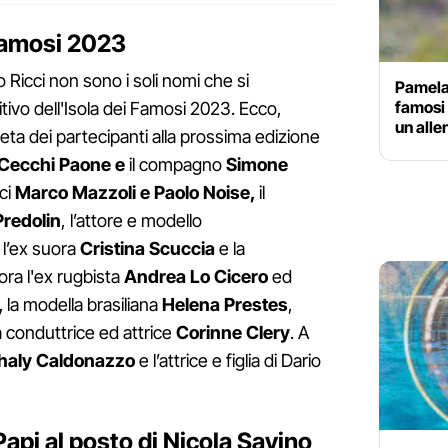
 Famosi 2023
Ricci non sono i soli nomi che si
Pamela 
famosi 
tivo dell'Isola dei Famosi 2023. Ecco,
un all
eta dei partecipanti alla prossima edizione
Cecchi Paone e
il compagno
Simone
ici
Marco Mazzoli e Paolo Noise,
il
redolin
, l’attore e modello
, l’ex suora
Cristina Scuccia
e la
ora l'ex rugbista
Andrea Lo Cicero
ed
,
la modella brasiliana
Helena Prestes
,
a conduttrice ed attrice
Corinne Clery
. A
haly Caldonazzo
e l’attrice e figlia di Dario
Papi al posto di Nicola Savino