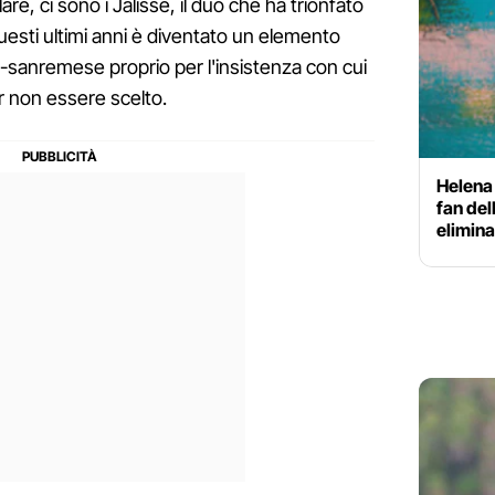
olare, ci sono i Jalisse, il duo che ha trionfato
esti ultimi anni è diventato un elemento
e-sanremese proprio per l'insistenza con cui
r non essere scelto.
Helena 
fan del
elimina