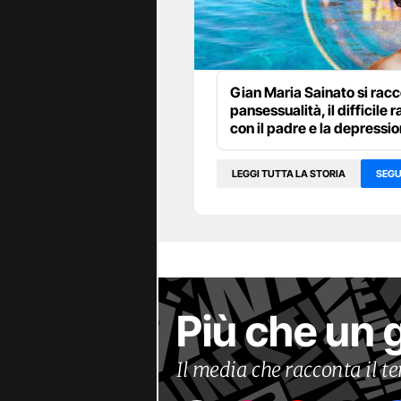
Gian Maria Sainato si racc
pansessualità, il difficile 
con il padre e la depressi
LEGGI TUTTA LA STORIA
SEGU
Più che un 
Il media che racconta il 