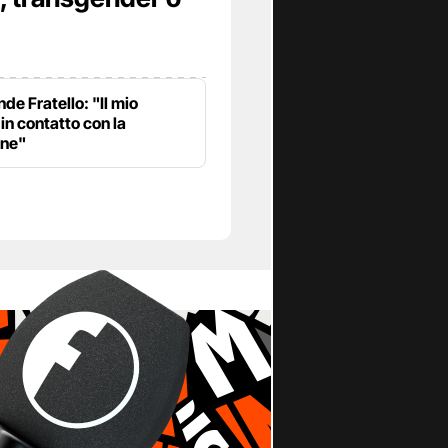
nde Fratello: "Il mio
in contatto con la
one"