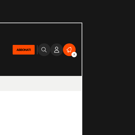
ABBONATI
2