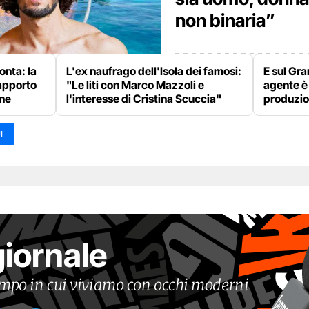
non binaria”
onta: la
L'ex naufrago dell'Isola dei famosi:
E sul Gra
rapporto
"Le liti con Marco Mazzoli e
agente è 
one
l'interesse di Cristina Scuccia"
produzi
I
giornale
tempo in cui viviamo con occhi moderni