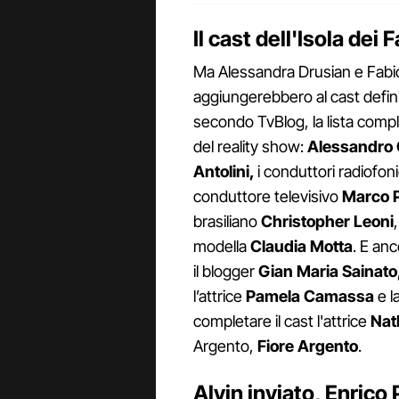
Il cast dell'Isola dei
Ma Alessandra Drusian e Fabio 
aggiungerebbero al cast defini
secondo TvBlog, la lista compl
del reality show:
Alessandro 
Antolini,
i conduttori radiofon
conduttore televisivo
Marco P
brasiliano
Christopher Leoni
modella
Claudia Motta
. E anc
il blogger
Gian Maria Sainato
l’attrice
Pamela Camassa
e l
completare il cast l'attrice
Nat
Argento,
Fiore Argento
.
Alvin inviato, Enrico 