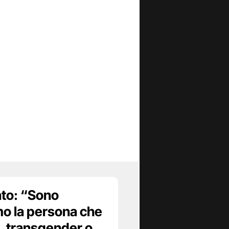
ato: “Sono
o la persona che
, transgender o