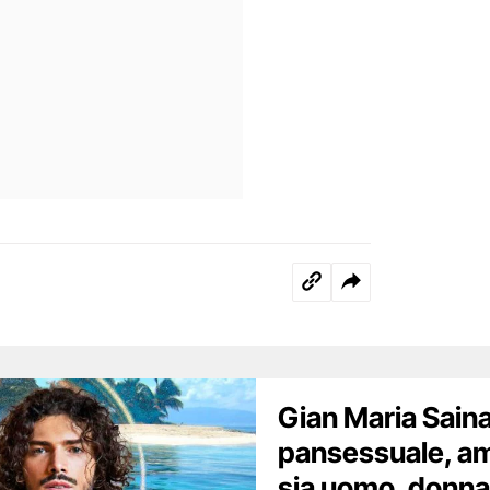
Gian Maria Sain
pansessuale, am
sia uomo, donna