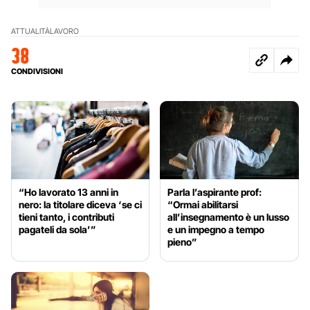
ATTUALITÀ
LAVORO
38
CONDIVISIONI
“Ho lavorato 13 anni in
Parla l’aspirante prof:
nero: la titolare diceva ‘se ci
“Ormai abilitarsi
tieni tanto, i contributi
all’insegnamento è un lusso
pagateli da sola’”
e un impegno a tempo
pieno”