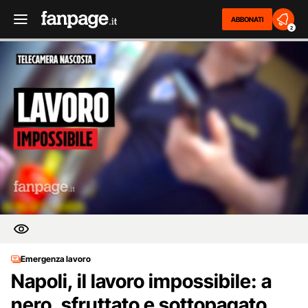
ABBONATI
2
Emergenza lavoro
Napoli, il lavoro impossibile: a
nero, sfruttato e sottopagato.