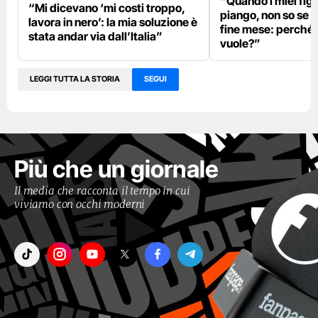
“Quando i miei fig
“Mi dicevano ‘mi costi troppo,
piango, non so se 
lavora in nero’: la mia soluzione è
fine mese: perché l’
stata andar via dall’Italia”
vuole?”
LEGGI TUTTA LA STORIA
SEGUI
Più che un giornale
Il media che racconta il tempo in cui
viviamo con occhi moderni