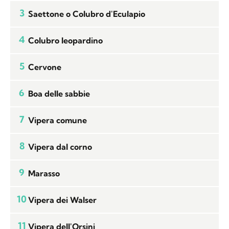
3
Saettone o Colubro d'Eculapio
4
Colubro leopardino
5
Cervone
6
Boa delle sabbie
7
Vipera comune
8
Vipera dal corno
9
Marasso
10
Vipera dei Walser
11
Vipera dell'Orsini