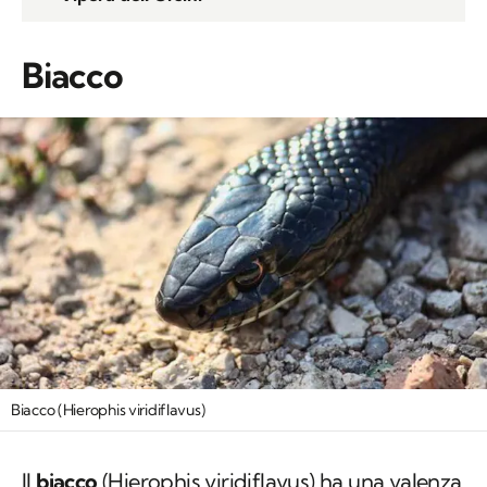
Biacco
Biacco (Hierophis viridiflavus)
Il
biacco
(
Hierophis viridiflavus
) ha una valenza