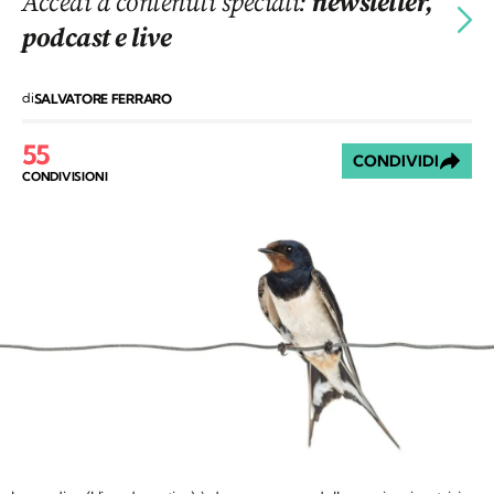
Accedi a contenuti speciali:
newsletter,
podcast e live
di
SALVATORE FERRARO
55
CONDIVIDI
CONDIVISIONI