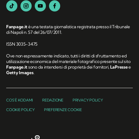
Fanpage.it
è una testata giornalistica registrata presso il Tribunale
di Napoli n. 57 del 26/07/2011.
ISSN 3035-3475
Ove non espressamente indicato, tutti i diritti di sfruttamento ed
utilizzazione economica del materiale fotografico presente sul sito
Fanpage.it
sono da intendersi di proprietà dei fornitori,
LaPresse
e
Getty Images
.
COS'È KODAMI
REDAZIONE
PRIVACY POLICY
COOKIE POLICY
PREFERENZE COOKIE