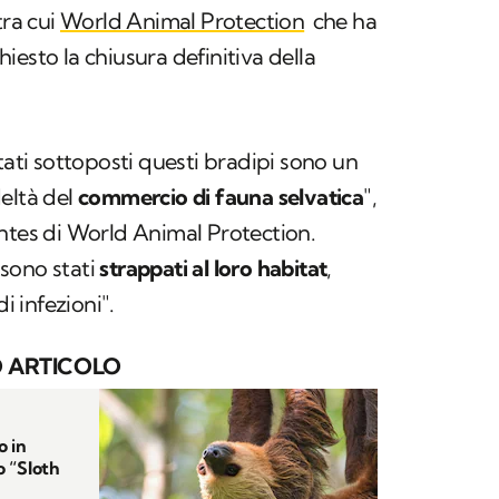
tra cui
World Animal Protection
che ha
iesto la chiusura definitiva della
tati sottoposti questi bradipi sono un
eltà del
commercio di fauna selvatica
",
ntes di World Animal Protection.
i sono stati
strappati al loro habitat
,
di infezioni
".
 ARTICOLO
o in
o “Sloth