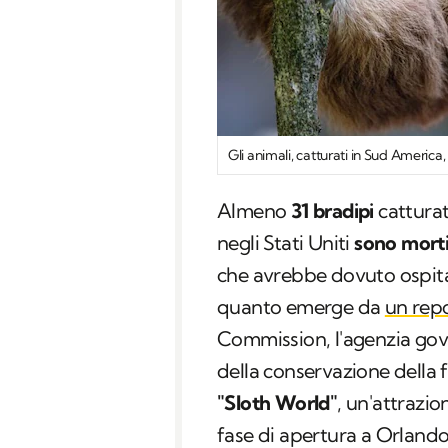
Gli animali, catturati in Sud America,
Almeno
31 bradipi
catturat
negli Stati Uniti
sono mort
che avrebbe dovuto ospita
quanto emerge da
un rep
Commission
, l'agenzia go
della conservazione della f
"
Sloth World
"
, un'attrazio
fase di apertura a Orlando