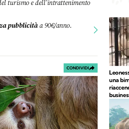
del turismo e dell’intrattenimento
za pubblicità
a 90€/anno.
CONDIVIDI
Leoness
una bimb
riaccen
business