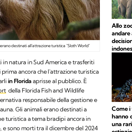
Allo zoo
andare 
decision
 erano destinati all'attrazione turistica "Sloth World"
indones
i in natura in Sud America e trasferiti
i
prima ancora che l'attrazione turistica
rli
in Florida
aprisse al pubblico. È
ort
della
Florida Fish and Wildlife
vernativa responsabile della gestione e
Come i 
auna. Gli animali erano destinati a
hanno c
ne turistica a tema bradipi ancora in
una rar
, e sono morti tra il dicembre del 2024
estinzio