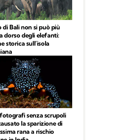
 di Bali non si può più
a dorso degli elefanti:
e storica sull’isola
iana
fotografi senza scrupoli
ausato la sparizione di
issima rana a rischio
ne in India