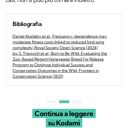
Bibliografia
Daniel Appleby et al., Frequency-dependence may
moderate fitness costs linked to reduced bird song
complexity, Royal Society Open Science (2024)
Joy S. Tripovich et al., Born to Be Wild: Evaluating the
Zoo-Based Regent Honeyeater Breed for Release
Program to Optimise Individual Success and
Conservation Outcomes in the Wild, Frontiers in
Conservation Science (2021)
Continua a leggere
su Kodami