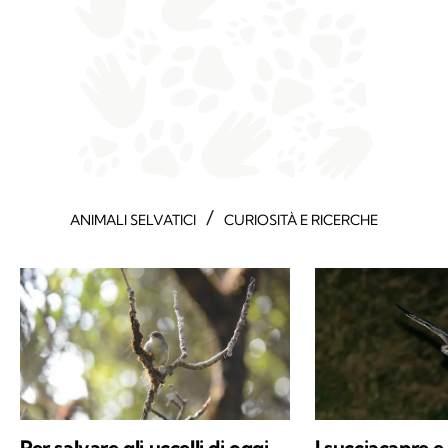
/
ANIMALI SELVATICI
CURIOSITÀ E RICERCHE
Per salvare gli uccelli di oggi
I succiacapre e 