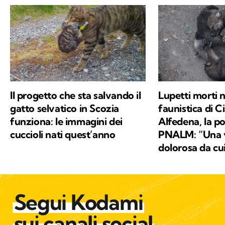
Il progetto che sta salvando il
Lupetti morti n
gatto selvatico in Scozia
faunistica di Ci
funziona: le immagini dei
Alfedena, la po
cuccioli nati quest’anno
PNALM: “Una 
dolorosa da cu
Segui Kodami
sui canali social