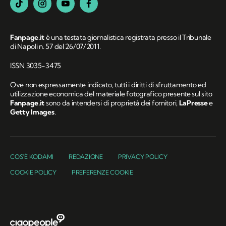
Fanpage.it
è una testata giornalistica registrata presso il Tribunale
di Napoli n. 57 del 26/07/2011.
ISSN 3035-3475
Ove non espressamente indicato, tutti i diritti di sfruttamento ed
utilizzazione economica del materiale fotografico presente sul sito
Fanpage.it
sono da intendersi di proprietà dei fornitori,
LaPresse
e
Getty Images
.
COS'È KODAMI
REDAZIONE
PRIVACY POLICY
COOKIE POLICY
PREFERENZE COOKIE