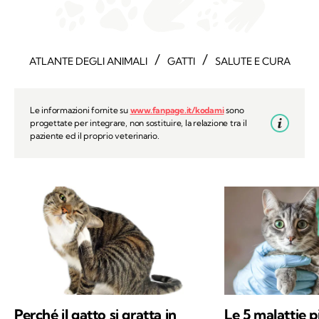
/
/
ATLANTE DEGLI ANIMALI
GATTI
SALUTE E CURA
Le informazioni fornite su
www.fanpage.it/kodami
sono
progettate per integrare, non sostituire, la relazione tra il
paziente ed il proprio veterinario.
Perché il gatto si gratta in
Le 5 malattie 