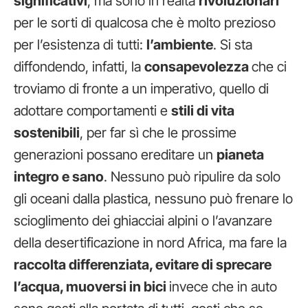
significativi
, ma sono in realtà
rivoluzionari
per le sorti di qualcosa che è molto prezioso
per l’esistenza di tutti:
l’ambiente
. Si sta
diffondendo, infatti, la
consapevolezza
che ci
troviamo di fronte a un imperativo, quello di
adottare comportamenti e
stili di vita
sostenibili
, per far sì che le prossime
generazioni possano ereditare un
pianeta
integro e sano
. Nessuno può ripulire da solo
gli oceani dalla plastica, nessuno può frenare lo
scioglimento dei ghiacciai alpini o l’avanzare
della desertificazione in nord Africa, ma fare la
raccolta differenziata, evitare di sprecare
l’acqua, muoversi in bici
invece che in auto