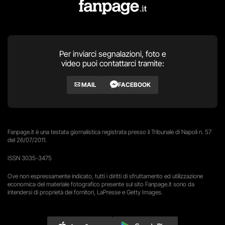
Per inviarci segnalazioni, foto e
video puoi contattarci tramite:
MAIL
FACEBOOK
Fanpage.it è una testata giornalistica registrata presso il Tribunale di Napoli n. 57
del 26/07/2011.
ISSN 3035-3475
Ove non espressamente indicato, tutti i diritti di sfruttamento ed utilizzazione
economica del materiale fotografico presente sul sito Fanpage.it sono da
intendersi di proprietà dei fornitori, LaPresse e Getty Images.