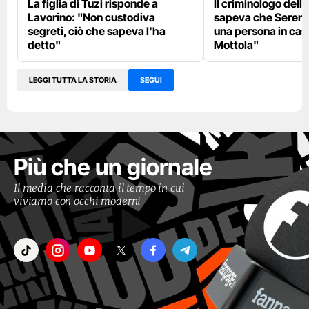
La figlia di Tuzi risponde a
Il criminologo della
Lavorino: "Non custodiva
sapeva che Serena
segreti, ciò che sapeva l'ha
una persona in ca
detto"
Mottola"
LEGGI TUTTA LA STORIA
SEGUI
Più che un giornale
Il media che racconta il tempo in cui
viviamo con occhi moderni