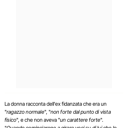
La donna racconta dell'ex fidanzata che era un
"
ragazzo normale
", "
non forte dal punto di vista
fisico
", e che non aveva "
un carattere forte
".
"
Quando cominciarono a girare voci su di lui che lo