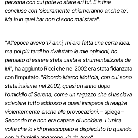
persona con cui potevo stare eri tu'. E infine
concluse con ‘sicuramente chiameranno anche te'.
Ma io in quel bar non ci sono mai stata
".
"
All'epoca avevo 17 anni, mi ero fatta una certa idea,
ma poi più tardi ho rivalutato le mie opinioni, ho
pensato di essere stata usata e strumentalizzata da
lui
", ha aggiunto Ricci che nel 2002 era stata fidanzata
con l'imputato. "
Ricordo Marco Mottola, con cui sono
stata insieme nel 2002, quasi un anno dopo
l'omicidio di Serena, come un ragazzo che si lasciava
scivolare tutto addosso e quasi incapace di reagire
violentemente anche alle provocazioni.
– spiega –
Secondo me non era capace di uccidere. L'unica
volta che lo vidi preoccupato e dispiaciuto fu quando
con la famiglia andarono via da Arce
".