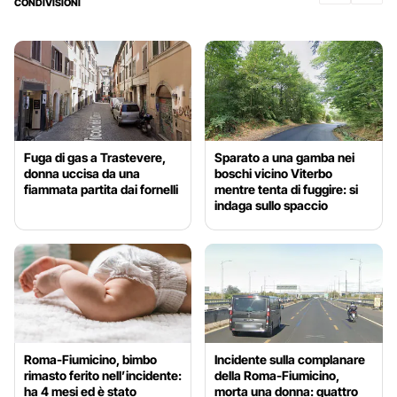
CONDIVISIONI
Fuga di gas a Trastevere,
Sparato a una gamba nei
donna uccisa da una
boschi vicino Viterbo
fiammata partita dai fornelli
mentre tenta di fuggire: si
indaga sullo spaccio
Roma-Fiumicino, bimbo
Incidente sulla complanare
rimasto ferito nell’incidente:
della Roma-Fiumicino,
ha 4 mesi ed è stato
morta una donna: quattro