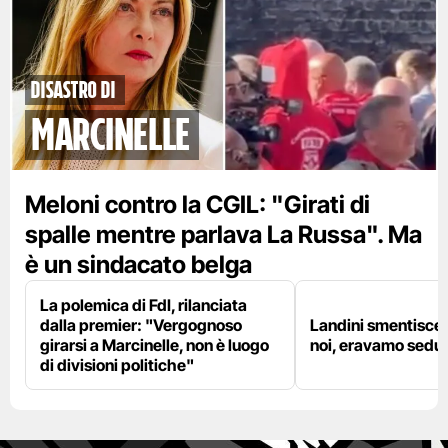
disastro di
marcinelle
Meloni contro la CGIL: "Girati di
spalle mentre parlava La Russa". Ma
è un sindacato belga
La polemica di FdI, rilanciata
dalla premier: "Vergognoso
Landini smentisce
girarsi a Marcinelle, non è luogo
noi, eravamo sedut
di divisioni politiche"